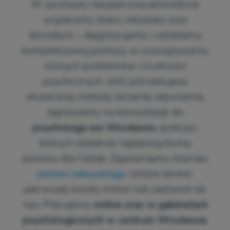
W życzliwej i bezpiecznej atmosferze
wspieramy dzieci, młodzież oraz
dorosłych – diagnozujemy i udzielamy
kompleksowej pomocy w rozwiązywaniu
różnych problemów i trudności
psychicznych. Jeśli potrzebujesz
skutecznej metody leczenia zaburzenia,
zapraszamy na konsultacje do
psychologa we Wrocławiu
, podczas
których dobierze najlepszą formę
pomocy dla Ciebie. Zapewniamy również
pomoc seksuologa.
Umów termin
pierwszej wizyty online lub zadzwoń do
nas. Pracujemy
online oraz w gabinetach
psychologicznych w centrum Wrocławia
.