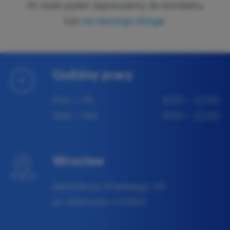
W razie pytań zapraszamy do kontaktu
lub
na naszego bloga.
Godziny pracy
Pon. – Pt.
8:00 – 22:00
Sob. – Nd.
8:00 – 22:00
Wrocław
Kazimierza Wielkiego 15
pl. Wolności 11/203