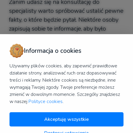
Zanim udasz się na konsultację do
specjalisty warto spróbować ustalić pewne
fakty, o które będzie pytał. Niektóre osoby
zapisują sobie te informacje, aby było
łatwiej opowiedzieć o problemie podczas
spotkania. Pozwala to oszczędzić czas, który
Informacja o cookies
można przeznaczyć na pogłębienie
wywiadu i szybsze postawienie diagnozy.
Używamy plików cookies, aby zapewnić prawidłowe
działanie strony, analizować ruch oraz dopasowywać
treści i reklamy. Niektóre cookies są niezbędne, inne
PIERWSZA WIZYTA: SPRAWDŹ, JAK SIĘ
wymagają Twojej zgody. Twoje preferencje możesz
PRZYGOTOWAĆ
zmienić w dowolnym momencie. Szczegóły znajdziesz
w naszej
Polityce cookies
.
Akceptuję wszystkie