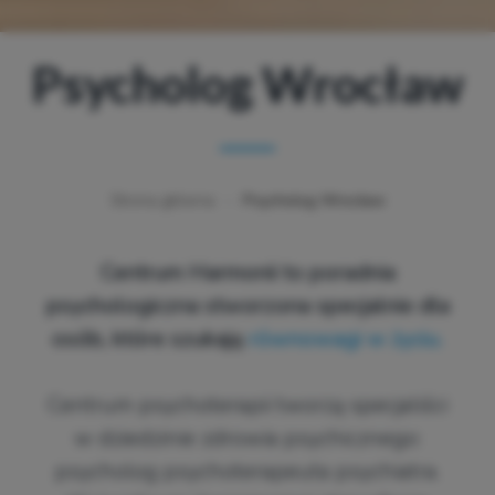
Psycholog Wrocław
Strona główna
-
Psycholog Wrocław
Centrum Harmonii to poradnia
psychologiczna stworzona specjalnie dla
osób, które szukają
równowagi w życiu.
Centrum psychoterapii tworzą specjaliści
w dziedzinie zdrowia psychicznego:
psycholog psychoterapeuta psychiatra.